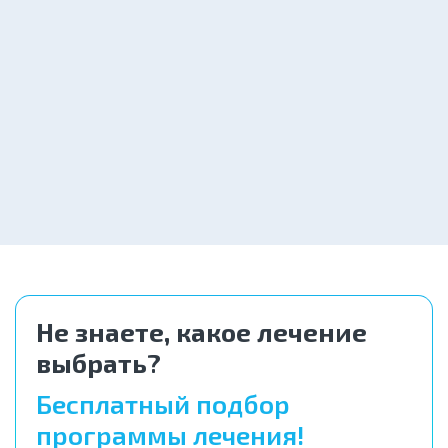
Лечение женского
Заказать
алкоголизма
2 000 ₽
Помощь при алкоголизме
Заказать
от 2 550 ₽
Не знаете, какое лечение
выбрать?
Бесплатный подбор
программы лечения!