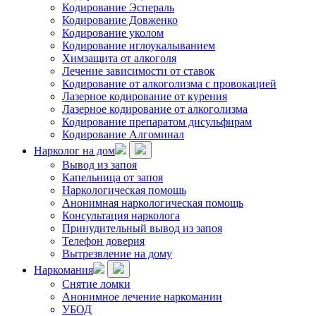
Кодирование Эспераль
Кодирование Довженко
Кодирование уколом
Кодирование иглоукалыванием
Химзащита от алкоголя
Лечение зависимости от ставок
Кодирование от алкоголизма с провокацией
Лазерное кодирование от курения
Лазерное кодирование от алкоголизма
Кодирование препаратом дисульфирам
Кодирование Алгоминал
Нарколог на дом
Вывод из запоя
Капельница от запоя
Наркологическая помощь
Анонимная наркологическая помощь
Консультация нарколога
Принудительный вывод из запоя
Телефон доверия
Вытрезвление на дому
Наркомания
Снятие ломки
Анонимное лечение наркомании
УБОД