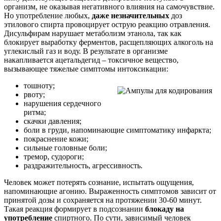
организм, не оказывая негативного влияния на самочувствие.
Но употребление любых,
даже незначительных
доз
этилового спирта провоцирует острую реакцию отравления.
Дисульфирам нарушает метаболизм этанола, так как
блокирует выработку ферментов, расщепляющих алкоголь на
углекислый газ и воду. В результате в организме
накапливается ацетальдегид – токсичное вещество,
вызывающее тяжелые симптомы интоксикации:
тошноту;
рвоту;
нарушения сердечного
ритма;
скачки давления;
боли в груди, напоминающие симптоматику инфаркта;
покраснение кожи;
сильные головные боли;
тремор, судороги;
раздражительность, агрессивность.
Человек может потерять сознание, испытать ощущения,
напоминающие агонию. Выраженность симптомов зависит от
принятой дозы и сохраняется на протяжении 30-60 минут.
Такая реакция формирует в подсознании
блокаду на
употребление
спиртного. По сути, зависимый человек